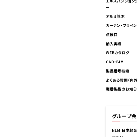
エキスパンション
ー
アルミ笠木
カーテン・ブライ
点検口
納入実績
WEBカタログ
CAD・BIM
製品番号検索
よくある質問（内
廃番製品のお知ら
グループ会
NLM 日本軽