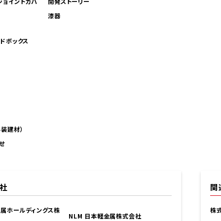
ジョイントカバ
開発ストーリー
漆器
ンドボックス
外装建材）
せ
社
関
金属ホールディングス株
株
NLM 日本軽金属株式会社