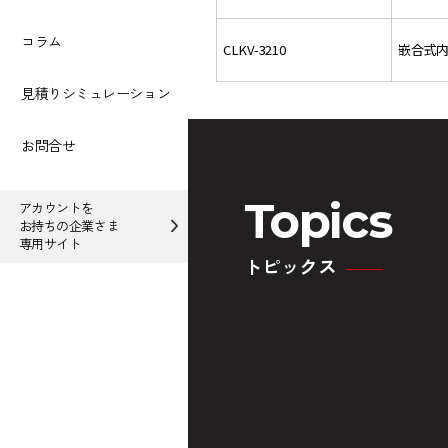
コラム
CLKV-3210
嵌合式内
見積りシミュレーション
お問合せ
Topics
アカウントを
お持ちの企業さま
専用サイト
トピックス
木製建材などで需要の多
ルーバー交差張り振れ止
木
い見付25㎜の内外装ルー
め金具登場！