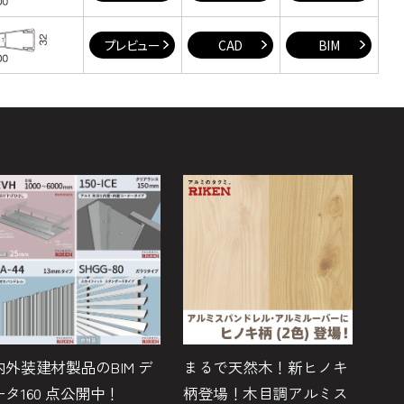
プレビュー
CAD
BIM
内外装建材製品のBIM デ
まるで天然木！新ヒノキ
ボ
ータ160 点公開中！
柄登場！木目調アルミス
『