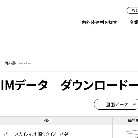
W
内外装建材を探す
産
内外装ルーバー
BIMデータ ダウンロード
図面データ
種別
簡易
ーバー スカイフィット 直付タイプ パネル