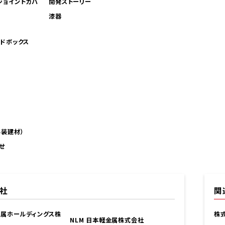
ジョイントカバ
開発ストーリー
漆器
ンドボックス
外装建材）
せ
社
関
金属ホールディングス株
株
NLM 日本軽金属株式会社