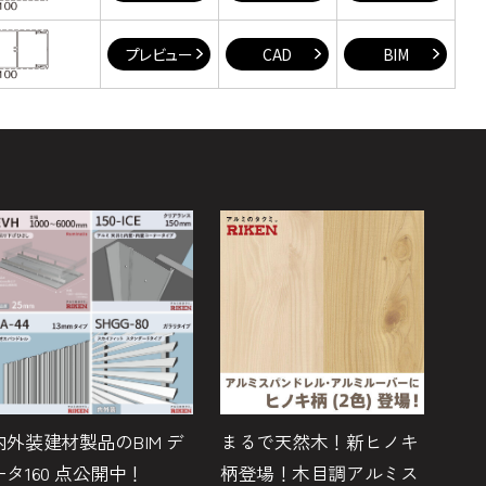
プレビュー
CAD
BIM
内外装建材製品のBIM デ
まるで天然木！新ヒノキ
ボ
ータ160 点公開中！
柄登場！木目調アルミス
『