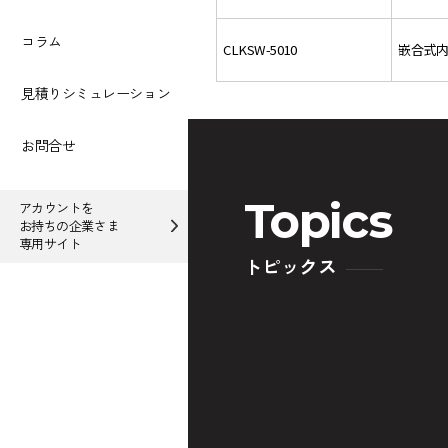
コラム
CLKSW-5010
嵌合式内
見積りシミュレーション
お問合せ
Topics
アカウントを
お持ちの企業さま
専用サイト
トピックス
木製建材などで需要の多
ルーバー交差張り振れ止
木
い見付25㎜の内外装ルー
め金具登場！