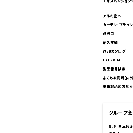
エキスパンション
ー
アルミ笠木
カーテン・ブライ
点検口
納入実績
WEBカタログ
CAD・BIM
製品番号検索
よくある質問（内
廃番製品のお知ら
グループ会
NLM 日本軽