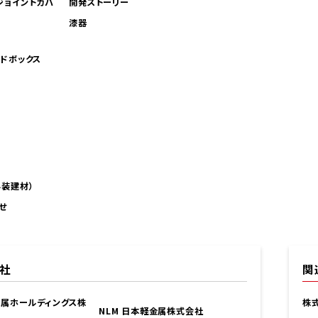
ジョイントカバ
開発ストーリー
漆器
ンドボックス
外装建材）
せ
社
関
金属ホールディングス株
株
NLM 日本軽金属株式会社