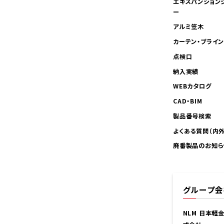
エキスパンション
ー
アルミ笠木
カーテン・ブライ
点検口
納入実績
WEBカタログ
CAD・BIM
製品番号検索
よくある質問（内
廃番製品のお知ら
グループ会
NLM 日本軽