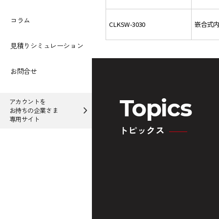
コラム
CLKSW-3030
嵌合式内
見積りシミュレーション
お問合せ
Topics
アカウントを
お持ちの企業さま
専用サイト
トピックス
木製建材などで需要の多
ルーバー交差張り振れ止
木
い見付25㎜の内外装ルー
め金具登場！