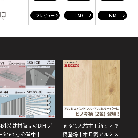
プレビュー
CAD
BIM
内外装建材製品のBIM デ
まるで天然木！新ヒノキ
ボ
ータ160 点公開中！
柄登場！木目調アルミス
『