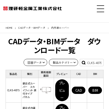
HOME
CADデータ・BIMデータ
内外装ルーバー
CADデータ・BIMデータ ダウ
ンロード一覧
図面データ
製品カテゴリー
簡易版断
製品名
種別
プレビュー
CAD
BIM
面図
プレ
嵌合式ルー
バー スカ
ビュ
CAD
BIM
CLKS-4075
イフィット 直
付タイプ
パネル
ー
プレ
嵌合式内装