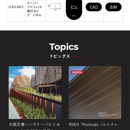
ルーバー
ビュ
CAD
BIM
CLKS-4075
アイフィット
直付タイ
プ パネル
ー
Topics
トピックス
金
大阪万博ハンガリーパビリオ
RIKEN「Ruminalis（ルミナレ