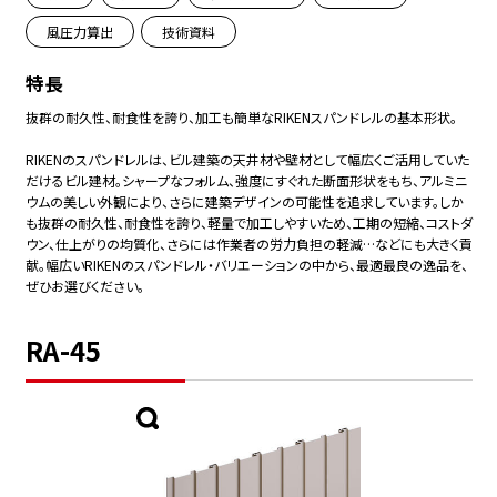
風圧力算出
技術資料
特長
抜群の耐久性、耐食性を誇り、加工も簡単なRIKENスパンドレルの基本形状。
RIKENのスパンドレルは、ビル建築の天井材や壁材として幅広くご活用していた
だけるビル建材。シャープなフォルム、強度にすぐれた断面形状をもち、アルミニ
ウムの美しい外観により、さらに建築デザインの可能性を追求しています。しか
も抜群の耐久性、耐食性を誇り、軽量で加工しやすいため、工期の短縮、コストダ
ウン、仕上がりの均質化、さらには作業者の労力負担の軽減…などにも大きく貢
献。幅広いRIKENのスパンドレル・バリエーションの中から、最適最良の逸品を、
ぜひお選びください。
RA-45