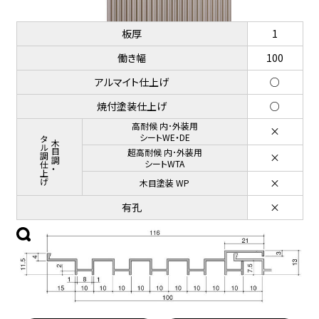
板厚
1
働き幅
100
アルマイト仕上げ
○
焼付塗装仕上げ
○
高耐候 内･外装用
×
メタル調仕上げ
シートWE・DE
木目調・
超高耐候 内･外装用
×
シートWTA
×
木目塗装 WP
有孔
×