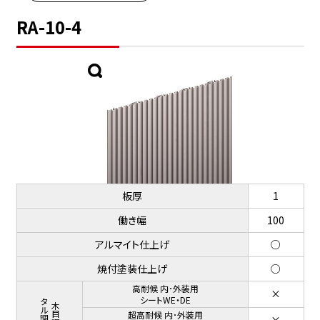
RA-10-4
板厚
1
働き幅
100
アルマイト仕上げ
○
焼付塗装仕上げ
○
高耐候 内･外装用
×
メタル調仕上げ
シートWE・DE
木目調・
超高耐候 内･外装用
×