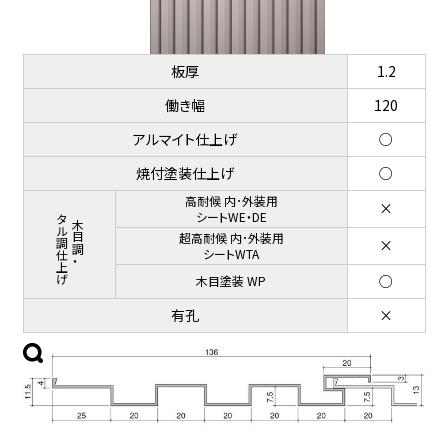
板厚
1.2
働き幅
120
アルマイト仕上げ
○
焼付塗装仕上げ
○
高耐候 内･外装用
×
メタル調仕上げ
シートWE・DE
木目調・
超高耐候 内･外装用
×
シートWTA
○
木目塗装 WP
有孔
×