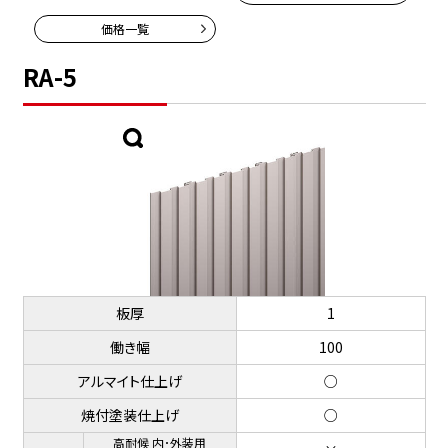
価格一覧
RA-5
板厚
1
働き幅
100
アルマイト仕上げ
○
焼付塗装仕上げ
○
高耐候 内･外装用