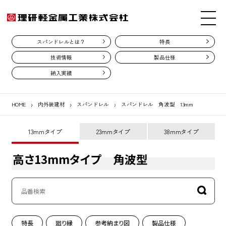
スパンドレルとは？
特長
技術情報
製品仕様
納入実績
HOME
内外装建材
スパンドレル
スパンドレル 角波型 13mm
13mmタイプ
23mmタイプ
38mmタイプ
高さ13mmタイプ 角波型
特長
廻り縁
参考納まり図
製品仕様