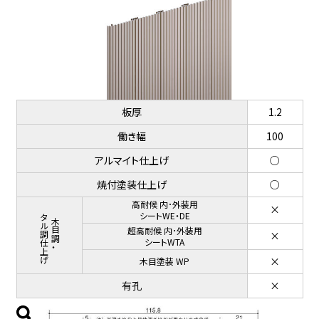
板厚
1.2
働き幅
100
アルマイト仕上げ
○
焼付塗装仕上げ
○
高耐候 内･外装用
×
メタル調仕上げ
シートWE・DE
木目調・
超高耐候 内･外装用
×
シートWTA
×
木目塗装 WP
有孔
×