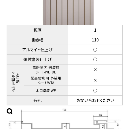
板厚
1
働き幅
110
アルマイト仕上げ
○
焼付塗装仕上げ
○
高耐候 内･外装用
×
メタル調仕上げ
シートWE・DE
木目調・
超高耐候 内･外装用
×
シートWTA
○
木目塗装 WP
有孔
お問い合わせください