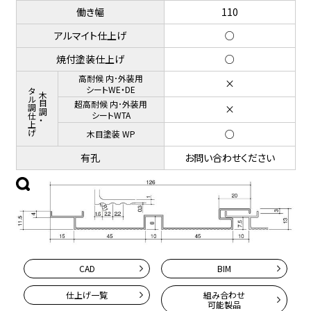
働き幅
110
アルマイト仕上げ
○
焼付塗装仕上げ
○
高耐候 内･外装用
×
メタル調仕上げ
シートWE・DE
木目調・
超高耐候 内･外装用
×
シートWTA
○
木目塗装 WP
有孔
お問い合わせください
CAD
BIM
仕上げ一覧
組み合わせ
可能製品