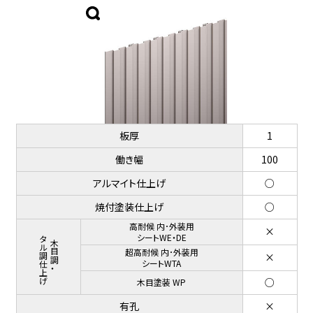
板厚
1
働き幅
100
アルマイト仕上げ
○
焼付塗装仕上げ
○
高耐候 内･外装用
×
メタル調仕上げ
シートWE・DE
木目調・
超高耐候 内･外装用
×
シートWTA
○
木目塗装 WP
有孔
×