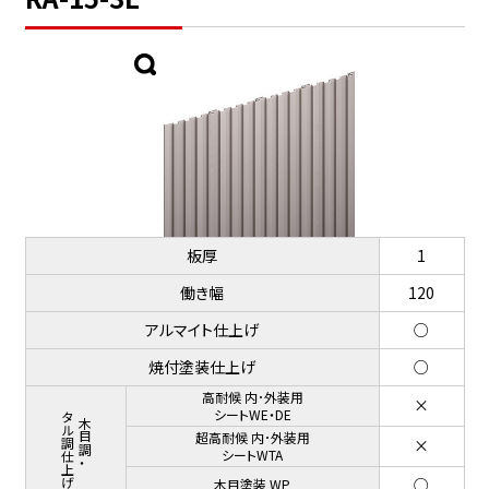
板厚
1
働き幅
120
アルマイト仕上げ
○
焼付塗装仕上げ
○
高耐候 内･外装用
×
メタル調仕上げ
シートWE・DE
木目調・
超高耐候 内･外装用
×
シートWTA
○
木目塗装 WP