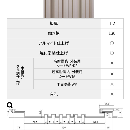
板厚
1.2
働き幅
130
アルマイト仕上げ
○
焼付塗装仕上げ
○
高耐候 内･外装用
×
メタル調仕上げ
シートWE・DE
木目調・
超高耐候 内･外装用
×
シートWTA
×
木目塗装 WP
有孔
×