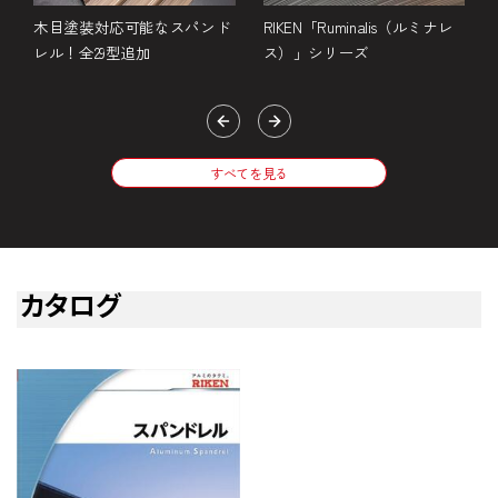
ド
木目塗装対応可能なスパンド
RIKEN「Ruminalis（ルミナレ
レル！全29型追加
ス）」シリーズ
すべてを見る
カタログ