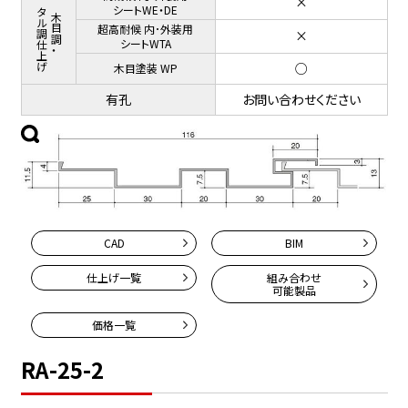
×
メタル調仕上げ
シートWE・DE
木目調・
超高耐候 内･外装用
×
シートWTA
○
木目塗装 WP
有孔
お問い合わせください
CAD
BIM
仕上げ一覧
組み合わせ
可能製品
価格一覧
RA-25-2