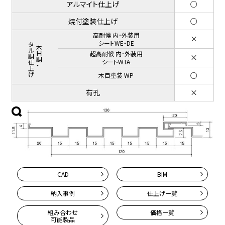
アルマイト仕上げ
○
焼付塗装仕上げ
○
高耐候 内･外装用
×
メタル調仕上げ
シートWE・DE
木目調・
超高耐候 内･外装用
×
シートWTA
○
木目塗装 WP
有孔
×
CAD
BIM
納入事例
仕上げ一覧
組み合わせ
価格一覧
可能製品