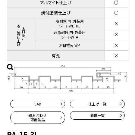
アルマイト仕上げ
○
焼付塗装仕上げ
○
高耐候 内･外装用
×
メタル調仕上げ
シートWE・DE
木目調・
超高耐候 内･外装用
×
シートWTA
×
木目塗装 WP
有孔
×
CAD
仕上げ一覧
組み合わせ
価格一覧
可能製品
RA-15-3L