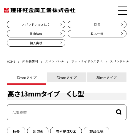
スパンドレルとは？
特長
技術情報
製品仕様
納入実績
HOME
内外装建材
スパンドレル
アウトサイドシステム
スパンドレル く
13mmタイプ
23mmタイプ
38mmタイプ
高さ13mmタイプ くし型
特長
廻り縁
参考納まり図
製品仕様