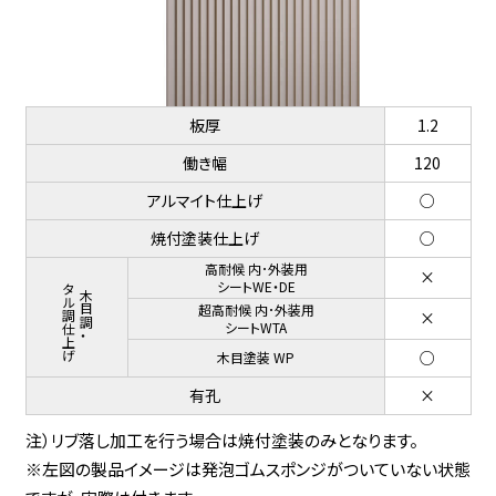
板厚
1.2
働き幅
120
アルマイト仕上げ
○
焼付塗装仕上げ
○
高耐候 内･外装用
×
メタル調仕上げ
シートWE・DE
木目調・
超高耐候 内･外装用
×
シートWTA
○
木目塗装 WP
有孔
×
注）リブ落し加工を行う場合は焼付塗装のみとなります。
※左図の製品イメージは発泡ゴムスポンジがついていない状態