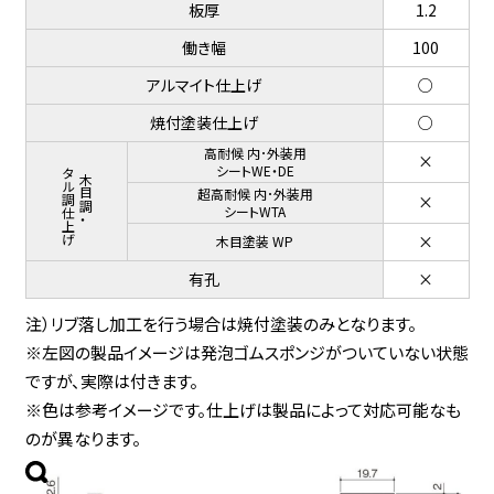
板厚
1.2
働き幅
100
アルマイト仕上げ
○
焼付塗装仕上げ
○
高耐候 内･外装用
×
メタル調仕上げ
シートWE・DE
木目調・
超高耐候 内･外装用
×
シートWTA
×
木目塗装 WP
有孔
×
注）リブ落し加工を行う場合は焼付塗装のみとなります。
※左図の製品イメージは発泡ゴムスポンジがついていない状態
ですが、実際は付きます。
※色は参考イメージです。仕上げは製品によって対応可能なも
のが異なります。