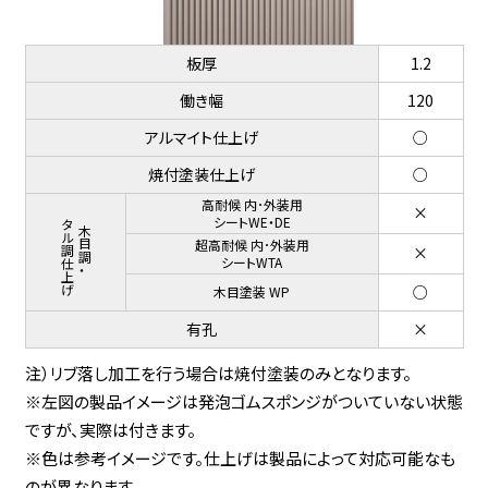
板厚
1.2
働き幅
120
アルマイト仕上げ
○
焼付塗装仕上げ
○
高耐候 内･外装用
×
メタル調仕上げ
シートWE・DE
木目調・
超高耐候 内･外装用
×
シートWTA
○
木目塗装 WP
有孔
×
注）リブ落し加工を行う場合は焼付塗装のみとなります。
※左図の製品イメージは発泡ゴムスポンジがついていない状態
ですが、実際は付きます。
※色は参考イメージです。仕上げは製品によって対応可能なも
のが異なります。