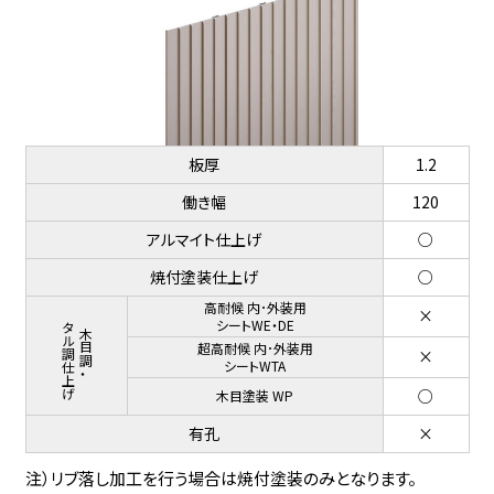
板厚
1.2
働き幅
120
アルマイト仕上げ
○
焼付塗装仕上げ
○
高耐候 内･外装用
×
メタル調仕上げ
シートWE・DE
木目調・
超高耐候 内･外装用
×
シートWTA
○
木目塗装 WP
有孔
×
注）リブ落し加工を行う場合は焼付塗装のみとなります。