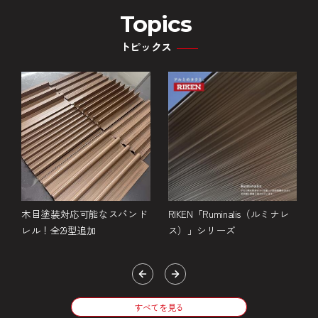
Topics
トピックス
ド
木目塗装対応可能なスパンド
RIKEN「Ruminalis（ルミナレ
レル！全29型追加
ス）」シリーズ
すべてを見る