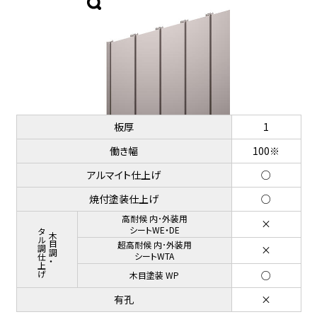
板厚
1
働き幅
100※
アルマイト仕上げ
○
焼付塗装仕上げ
○
高耐候 内･外装用
×
メタル調仕上げ
シートWE・DE
木目調・
超高耐候 内･外装用
×
シートWTA
○
木目塗装 WP
有孔
×