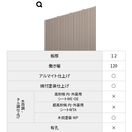
板厚
1.2
働き幅
120
アルマイト仕上げ
○
焼付塗装仕上げ
○
高耐候 内･外装用
×
メタル調仕上げ
シートWE・DE
木目調・
超高耐候 内･外装用
×
シートWTA
○
木目塗装 WP
有孔
×