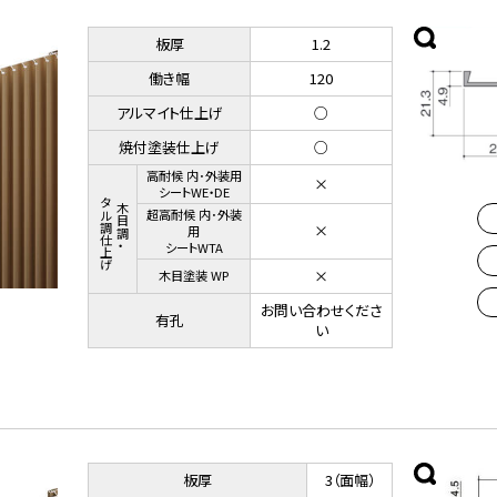
板厚
1.2
働き幅
120
アルマイト仕上げ
○
焼付塗装仕上げ
○
高耐候 内･外装用
×
シートWE・DE
メタル調仕上げ
木目調・
超高耐候 内･外装
×
用
シートWTA
×
木目塗装 WP
お問い合わせくださ
有孔
い
板厚
3（面幅）