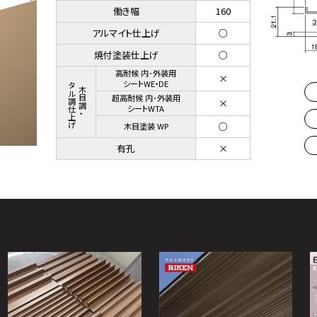
働き幅
160
アルマイト仕上げ
○
焼付塗装仕上げ
○
高耐候 内･外装用
×
メタル調仕上げ
シートWE・DE
木目調・
超高耐候 内･外装用
×
シートWTA
○
木目塗装 WP
有孔
×