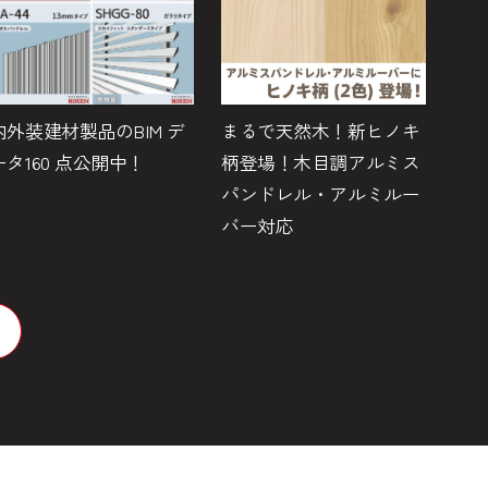
内外装建材製品のBIM デ
まるで天然木！新ヒノキ
木
ータ160 点公開中！
柄登場！木目調アルミス
天
パンドレル・アルミルー
来
バー対応