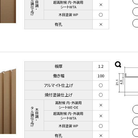
メタル調仕上げ
木目調・
超高耐候 内･外装用
×
シートWTA
○
木目塗装 WP
有孔
×
板厚
1.2
働き幅
100
アルマイト仕上げ
○
焼付塗装仕上げ
○
高耐候 内･外装用
×
メタル調仕上げ
シートWE・DE
木目調・
超高耐候 内･外装用
×
シートWTA
○
木目塗装 WP
有孔
×