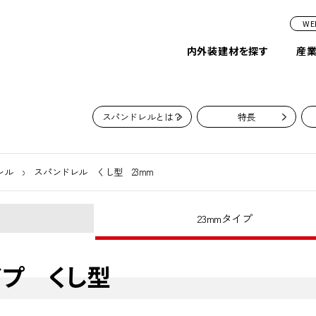
W
内外装建材を探す
産
スパンドレルとは？
特長
レル
スパンドレル くし型 23mm
23mmタイプ
イプ くし型