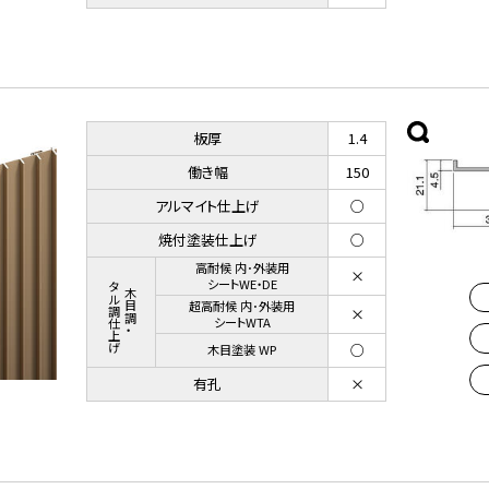
板厚
1.4
働き幅
150
アルマイト仕上げ
○
焼付塗装仕上げ
○
高耐候 内･外装用
×
メタル調仕上げ
シートWE・DE
木目調・
超高耐候 内･外装用
×
シートWTA
○
木目塗装 WP
有孔
×