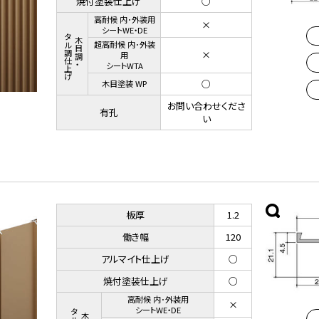
焼付塗装仕上げ
○
高耐候 内･外装用
×
シートWE・DE
メタル調仕上げ
木目調・
超高耐候 内･外装
×
用
シートWTA
○
木目塗装 WP
お問い合わせくださ
有孔
い
板厚
1.2
働き幅
120
アルマイト仕上げ
○
焼付塗装仕上げ
○
高耐候 内･外装用
×
シートWE・DE