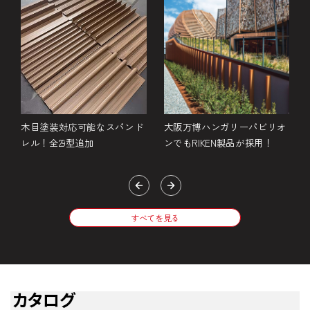
金
木目塗装対応可能なスパンド
大阪万博ハンガリーパビリオ
レル！全29型追加
ンでもRIKEN製品が採用！
すべてを見る
カタログ