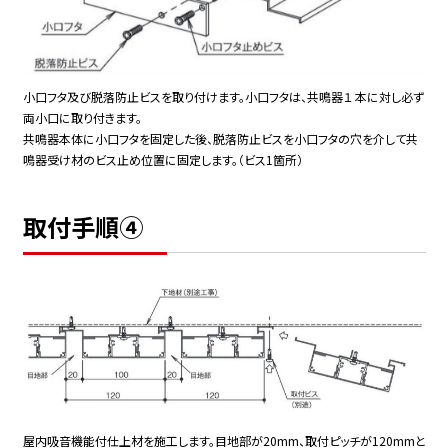
小口フタ及び脱落防止ビスを取り付けます。小口フタは、共鳴器１ 本に対し必ず
両小口に取り付きます。
共鳴器本体に小口フタを固定した後、脱落防止ビスを小口フタの穴を介して共
鳴器受け材のビス止め位置に固定します。（ビス1箇所）
取付手順④
屋内吸音機能付仕上材を施工します。目地部が20mm、取付ピッチが120mmと