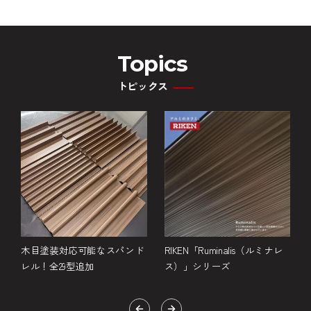
Topics
トピックス
ド
木目塗装対応可能なスパンド
RIKEN「Ruminalis（ルミナレ
レル！全29型追加
ス）」シリーズ