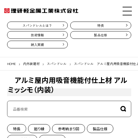
スパンドレルとは？
特長
技術情報
製品仕様
納入実績
HOME
内外装建材
スパンドレル
スパンドレル アルミ屋内用吸音機能付仕上
アルミ屋内用吸音機能付仕上材 アル
ミッシモ（内装）
特長
廻り縁
参考納まり図
製品仕様