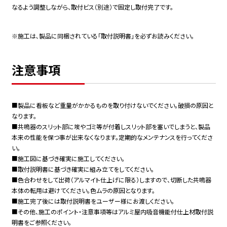
なるよう調整しながら、取付ビス（別途）で固定し取付完了です。
※施工は､製品に同梱されている「取付説明書」を必ずお読みください。
注意事項
■製品に看板など重量がかかるものを取り付けないでください。破損の原因と
なります。
■共鳴器のスリット部に埃やゴミ等が付着しスリット部を塞いでしまうと、製品
本来の性能を保つ事が出来なくなります。定期的なメンテナンスを行ってくださ
い。
■施工図に基づき確実に施工してください。
■取付説明書に基づき確実に組み立てをしてください。
■色合わせをして出荷（アルマイト仕上げに限る）しますので、切断した共鳴器
本体の転用は避けてください。色ムラの原因となります。
■施工完了後には取付説明書をユーザー様にお渡しください。
■その他、施工のポイント・注意事項等はアルミ屋内吸音機能付仕上材取付説
明書をご参照ください。