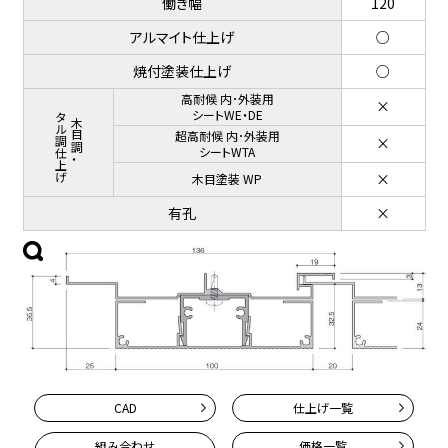
働き幅
120
アルマイト仕上げ
○
焼付塗装仕上げ
○
高耐候 内･外装用
×
メタル調仕上げ
シートWE・DE
木目調・
超高耐候 内･外装用
×
シートWTA
×
木目塗装 WP
有孔
×
CAD
仕上げ一覧
組み合わせ
価格一覧