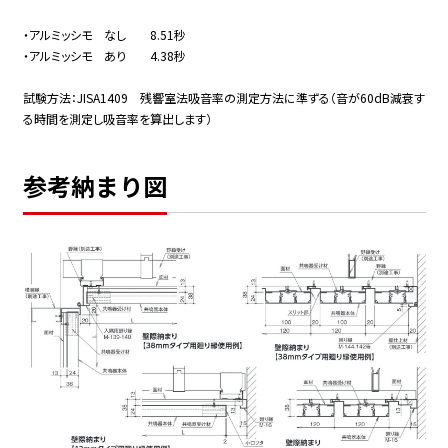
・アルミッシモ なし 8.51秒
・アルミッシモ あり 4.38秒
試験方法：JISA1409 残響室法吸音率の測定方法に準ずる（音が60dB減衰す
る時間を測定し吸音率を算出します）
参考納まり図