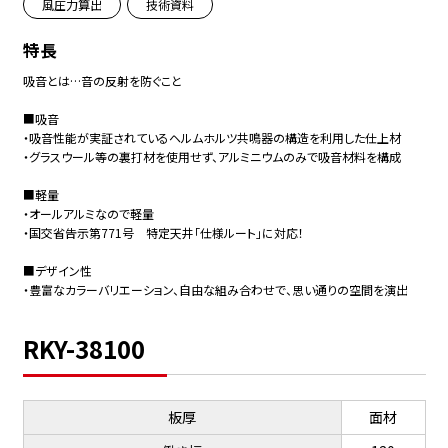
風圧力算出
技術資料
特長
吸音とは…音の反射を防ぐこと
■吸音
・吸音性能が実証されているヘルムホルツ共鳴器の構造を利用した仕上材
・グラスウール等の裏打材を使用せず、アルミニウムのみで吸音材料を構成
■軽量
・オールアルミなので軽量
・国交省告示第771号 特定天井「仕様ルート」に対応！
■デザイン性
・豊富なカラーバリエーション、自由な組み合わせで、思い通りの空間を演出
RKY-38100
板厚
面材