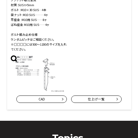
材質:SUS t=5mm
ボルト :M10×30 SUS…4本
袋ナット:M10 SUS………4ヶ
平座金 :M10用 SUS……8ヶ
ばね座金:M10用 SUS……4ヶ
ボルト緩み止め仕様
ランダムピッチはご相談ください。
※□□□□には500～1200のサイズを入れ
てください。
CAD
仕上げ一覧
Topics