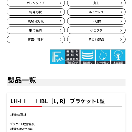
ガラリタイプ
丸形
特殊形状
ルミナレス
風騒音対策
下地材
取付金具
小口フタ
裏面化粧材
その他部品
製品一覧
LH-□□□□BL［L, R］ ブラケットL型
材質:AL形材
ブラケット取付金具
材質:SUS t=5mm