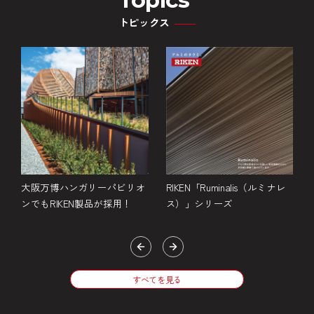
トピックス
金
大阪万博ハンガリーパビリオ
RIKEN「Ruminalis（ルミナレ
ンでもRIKEN製品が採用！
ス）」シリーズ
すべてを見る