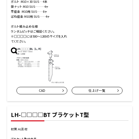
ボルト :M10×30 SUS …4本
袋ナット:M10 SUS………4ヶ
平座金 :M10用 SUS……8ヶ
ばね座金:M10用 SUS……4ヶ
ボルト緩み止め仕様
ランダムピッチはご相談ください。
※□□□□には500～1200のサイズを入れ
てください。
CAD
仕上げ一覧
LH-□□□□BT ブラケットT型
材質:AL形材
ブラケット取付金具