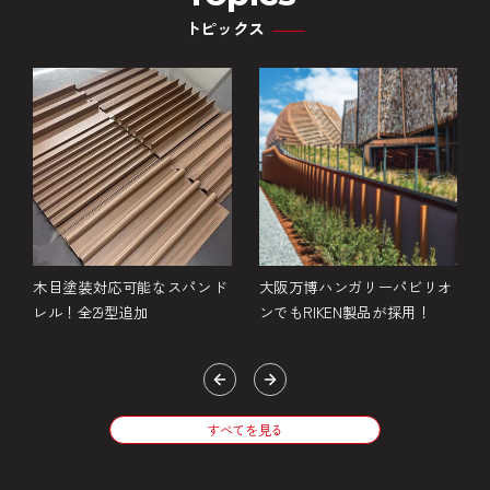
トピックス
金
木目塗装対応可能なスパンド
大阪万博ハンガリーパビリオ
レル！全29型追加
ンでもRIKEN製品が採用！
すべてを見る