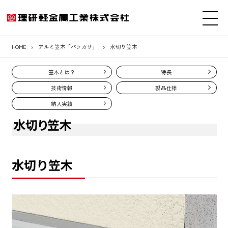
HOME
アルミ笠木「パラカサ」
水切り笠木
笠木とは？
特長
技術情報
製品仕様
納入実績
水切り笠木
水切り笠木