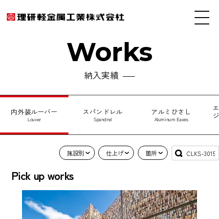
Works
納入実績
内外装ルーバー
スパンドレル
アルミひさし
Louver
Spandrel
Aluminum Eaves
施設別
仕上げ
箇所
Pick up works