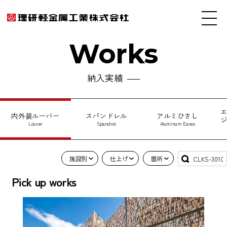
Works
納入実績
内外装ルーバー
スパンドレル
アルミひさし
Louver
Spandrel
Aluminum Eaves
施設別
仕上げ
箇所
Pick up works