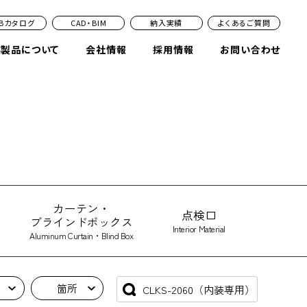
EBカタログ
CAD・BIM
納入実績
よくあるご質問
業製品について
会社情報
採用情報
お問い合わせ
カーテン・
点検口
ブラインドボックス
Interior Material
Aluminum Curtain・Blind Box
箇所