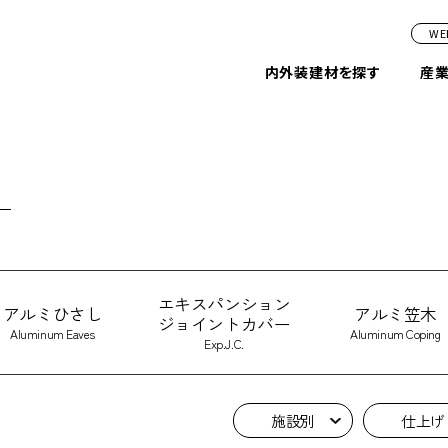
W
内外装建材を探す
産
エキスパンション
アルミひさし
アルミ笠木
ジョイントカバー
Aluminum Eaves
Aluminum Coping
Exp.J.C.
施設別
仕上げ