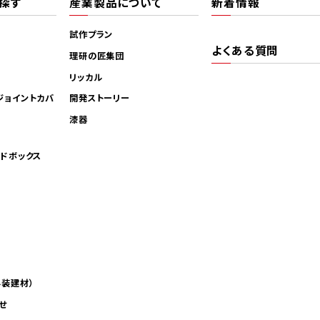
探す
産業製品について
新着情報
試作プラン
よくある質問
理研の匠集団
リッカル
ジョイントカバ
開発ストーリー
漆器
ンドボックス
外装建材）
せ