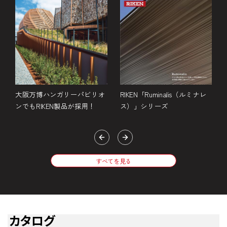
金
大阪万博ハンガリーパビリオ
RIKEN「Ruminalis（ルミナレ
ンでもRIKEN製品が採用！
ス）」シリーズ
すべてを見る
カタログ