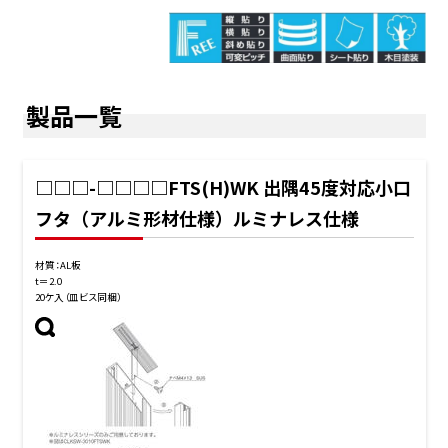
製品一覧
□□□-□□□□FTS(H)WK 出隅45度対応小口
フタ（アルミ形材仕様）ルミナレス仕様
材質：AL板
t＝2.0
20ケ入（皿ビス同梱）