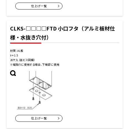
仕上げ一覧
CLKS-□□□□FTD 小口フタ（アルミ板材仕
様・水抜き穴付）
材質：AL板
t＝1.5
20ケ入（皿ビス同梱）
※縦貼りに使用する場合、下端部に使用
仕上げ一覧