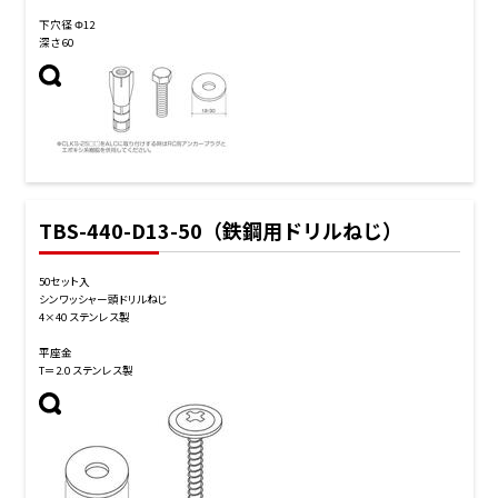
下穴径 Φ12
深さ 60
TBS-440-D13-50（鉄鋼用ドリルねじ）
50セット入
シンワッシャー頭ドリルねじ
4×40 ステンレス製
平座金
T＝2.0 ステンレス製