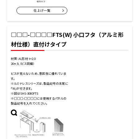
仕上げ一覧
□□□-□□□□FTS(W) 小口フタ（アルミ形
材仕様）直付けタイプ
材質：AL形材 t=2.0
20ヶ入（ビス同梱）
ビスが見えないため、意匠性に優れていま
す。
※ルミナレスシリーズは、製品記号の末尾に
「W」が付きます。
※図はSHS-3080FTS
※□□□-□□□□には使用するパネルの
製品記号を入れてください。