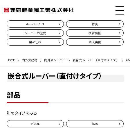
ルーバーとは
特長
ルーバーの歴史
技術情報
製品仕様
納入実績
HOME
内外装建材
内外装ルーバー
嵌合式ルーバー（直付けタイプ）
部
嵌合式ルーバー（直付けタイプ）
部品
別のタイプをみる
パネル
部品