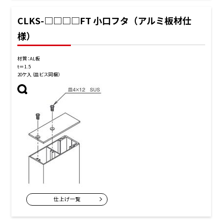
CLKS-□□□□FT 小口フタ（アルミ板材仕
様）
材質：AL板
t＝1.5
20ケ入（皿ビス同梱）
仕上げ一覧