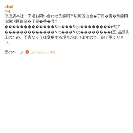
a
l
s
o
l
4/4
取
扱
店
本
社
・
工
場
お
問
い
合
わ
せ
先
静
岡
市
駿
河
区
曲
金
�
丁
目
�
番
�
号
静
岡
市
駿
河
区
曲
金
�
丁
目
�
番
�
号
〒
�
�
�
�
�
�
�
�
�
�
�
�
�
&
l
t
;
�
�
�
&
g
t
;
�
�
�
�
�
�
�
�
(
代
)
〒
�
�
�
�
�
�
�
�
�
�
�
�
�
&
l
t
;
�
�
�
&
g
t
;
�
�
�
�
�
�
�
�
(
直
)
品
質
向
上
の
た
め
、
予
告
な
く
仕
様
変
更
す
る
場
合
が
あ
り
ま
す
の
で
、
御
了
承
く
だ
さ
い
。
元のページ
../index.html#4