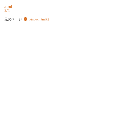
a
l
s
o
l
2/4
元のページ
../index.html#2